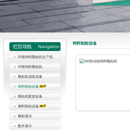
饲料制粒设备
环模饲料颗粒机生产线
环模饲料颗粒机
颗粒机成套设备
饲料制粒设备
颗粒机配套设备
燃料制粒设备
颗粒展示
配件展示