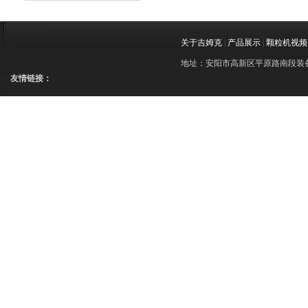
关于吉姆克
|
产品展示
|
颗粒机视频
地址：安阳市高新区平原路南段装备制造
友情链接：