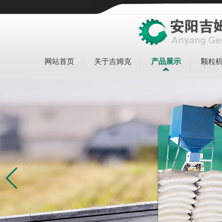
网站首页
关于吉姆克
产品展示
颗粒