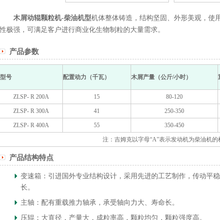
木屑动辊颗粒机-柴油机型
机体整体铸造，结构坚固、外形美观，使
性极强，可满足客户进行商业化生物制粒的大量需求。
产品参数
型号
配置动力（千瓦）
木屑产量（公斤/小时）
ZLSP- R 200A
15
80-120
ZLSP- R 300A
41
250-350
ZLSP- R 400A
55
350-450
注：吉姆克以字母“A”表示发动机为柴油机的
产品结构特点
变速箱：引进国外专业结构设计，采用先进的工艺制作，传动平稳
长。
主轴：配有重载推力轴承，承受轴向力大、寿命长。
压辊：大直径，产量大，成粒率高，颗粒均匀，颗粒强度高。