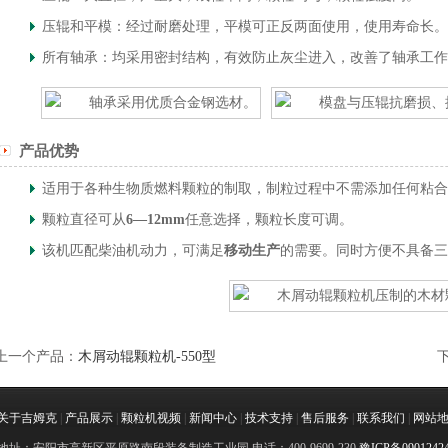
压辊和平模：经过耐磨处理，平模可正反两面使用，使用寿命长。
所有轴承：均采用密封结构，有效防止灰尘进入，改善了轴承工作
产品优势
适用于各种生物质燃料颗粒的制取，制粒过程中不需添加任何粘合
颗粒直径可从
6—12mm
任意选择，颗粒长度可调。
该机匹配柴油机动力，可满足
移动生产
的需要。同时方便不具备三
上一个产品：
木屑动辊颗粒机-550型
关于吉姆克
|
产品展示
|
颗粒机视频
|
新闻中心
|
技术支持
|
售后服务
|
联系我们
|
网站