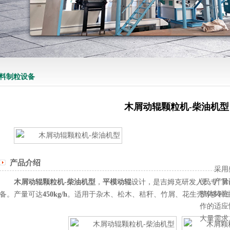
料制粒设备
木屑动辊颗粒机-柴油机型
产品介绍
采用
便，产量
木屑动辊颗粒机-柴油机型
，
平模动辊
设计，是吉姆克研发人员专门
整体铸造
备。产量可达
450kg/h
。适用于杂木、松木、秸秆、竹屑、花生壳等多种
作的适应
大量需求