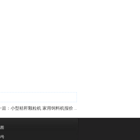
一篇：
小型秸秆颗粒机 家用饲料机报价 ..
地图
4号