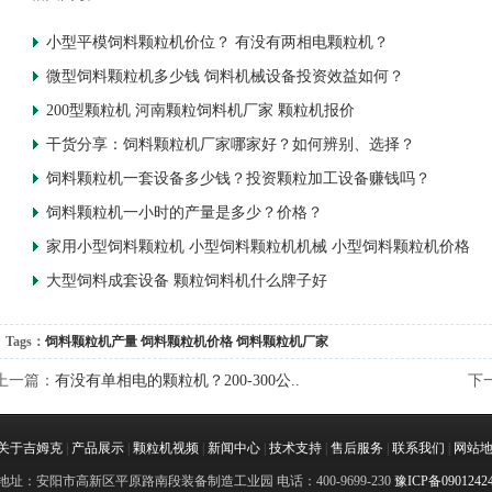
小型平模饲料颗粒机价位？ 有没有两相电颗粒机？
微型饲料颗粒机多少钱 饲料机械设备投资效益如何？
200型颗粒机 河南颗粒饲料机厂家 颗粒机报价
干货分享：饲料颗粒机厂家哪家好？如何辨别、选择？
饲料颗粒机一套设备多少钱？投资颗粒加工设备赚钱吗？
饲料颗粒机一小时的产量是多少？价格？
家用小型饲料颗粒机 小型饲料颗粒机机械 小型饲料颗粒机价格
大型饲料成套设备 颗粒饲料机什么牌子好
Tags：
饲料颗粒机产量
饲料颗粒机价格
饲料颗粒机厂家
上一篇：
有没有单相电的颗粒机？200-300公..
下
关于吉姆克
|
产品展示
|
颗粒机视频
|
新闻中心
|
技术支持
|
售后服务
|
联系我们
|
网站
地址：安阳市高新区平原路南段装备制造工业园 电话：400-9699-230
豫ICP备0901242