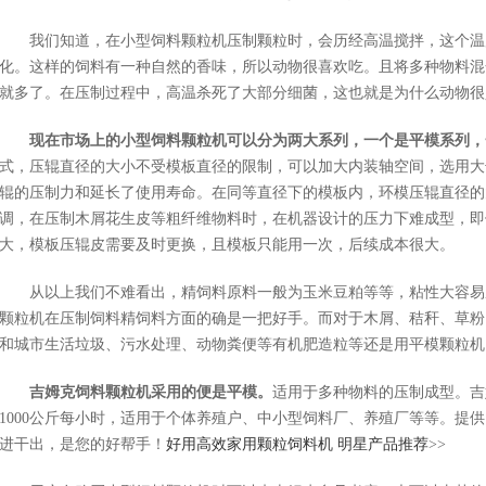
我们知道，在小型饲料颗粒机压制颗粒时，会历经高温搅拌，这个温度
化。这样的饲料有一种自然的香味，所以动物很喜欢吃。且将多种物料混
就多了。在压制过程中，高温杀死了大部分细菌，这也就是为什么动物很
现在市场上的小型饲料颗粒机可以分为两大系列，一个是平模系列，
式，压辊直径的大小不受模板直径的限制，可以加大内装轴空间，选用大
辊的压制力和延长了使用寿命。在同等直径下的模板内，环模压辊直径的
调，在压制木屑花生皮等粗纤维物料时，在机器设计的压力下难成型，即
大，模板压辊皮需要及时更换，且模板只能用一次，后续成本很大。
从以上我们不难看出，精饲料原料一般为玉米豆粕等等，粘性大容易
颗粒机在压制饲料精饲料方面的确是一把好手。而对于木屑、秸秆、草粉
和城市生活垃圾、污水处理、动物粪便等有机肥造粒等还是用平模颗粒机
吉姆克饲料颗粒机采用的便是平模。
适用于多种物料的压制成型。吉
1000公斤每小时，适用于个体养殖户、中小型饲料厂、养殖厂等等。提供
进干出，是您的好帮手！
好用高效家用颗粒饲料机 明星产品推荐
>>